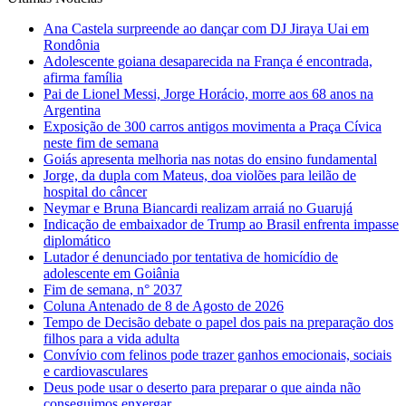
Ana Castela surpreende ao dançar com DJ Jiraya Uai em
Rondônia
Adolescente goiana desaparecida na França é encontrada,
afirma família
Pai de Lionel Messi, Jorge Horácio, morre aos 68 anos na
Argentina
Exposição de 300 carros antigos movimenta a Praça Cívica
neste fim de semana
Goiás apresenta melhoria nas notas do ensino fundamental
Jorge, da dupla com Mateus, doa violões para leilão de
hospital do câncer
Neymar e Bruna Biancardi realizam arraiá no Guarujá
Indicação de embaixador de Trump ao Brasil enfrenta impasse
diplomático
Lutador é denunciado por tentativa de homicídio de
adolescente em Goiânia
Fim de semana, n° 2037
Coluna Antenado de 8 de Agosto de 2026
Tempo de Decisão debate o papel dos pais na preparação dos
filhos para a vida adulta
Convívio com felinos pode trazer ganhos emocionais, sociais
e cardiovasculares
Deus pode usar o deserto para preparar o que ainda não
conseguimos enxergar