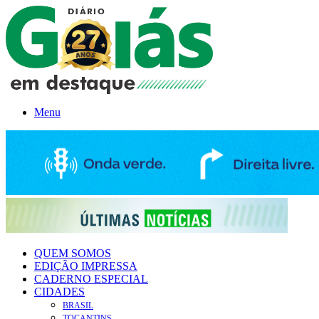
Menu
QUEM SOMOS
EDIÇÃO IMPRESSA
CADERNO ESPECIAL
CIDADES
BRASIL
TOCANTINS