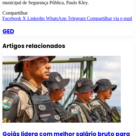
municipal de Segurança Pública, Paulo Kley.
Compartilhar
Facebook
X
Linkedin
WhatsApp
Telegram
Compartilhar via e-mail
GED
Artigos relacionados
Goiás lidera com melhor salário bruto para