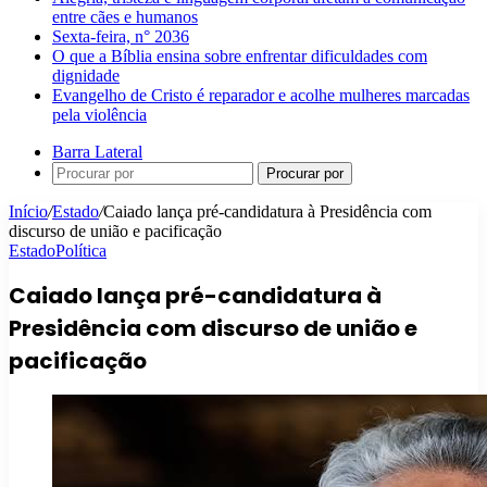
entre cães e humanos
Sexta-feira, n° 2036
O que a Bíblia ensina sobre enfrentar dificuldades com
dignidade
Evangelho de Cristo é reparador e acolhe mulheres marcadas
pela violência
Barra Lateral
Procurar por
Início
/
Estado
/
Caiado lança pré-candidatura à Presidência com
discurso de união e pacificação
Estado
Política
Caiado lança pré-candidatura à
Presidência com discurso de união e
pacificação