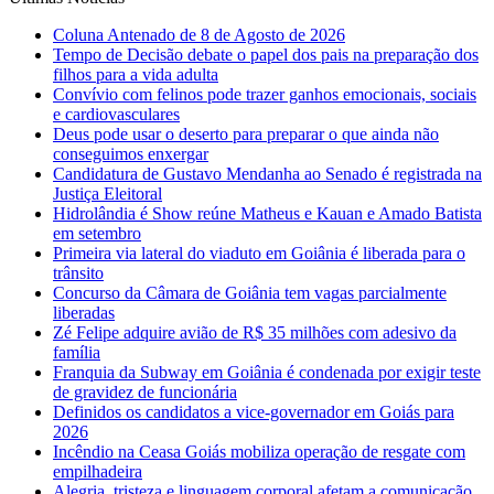
Coluna Antenado de 8 de Agosto de 2026
Tempo de Decisão debate o papel dos pais na preparação dos
filhos para a vida adulta
Convívio com felinos pode trazer ganhos emocionais, sociais
e cardiovasculares
Deus pode usar o deserto para preparar o que ainda não
conseguimos enxergar
Candidatura de Gustavo Mendanha ao Senado é registrada na
Justiça Eleitoral
Hidrolândia é Show reúne Matheus e Kauan e Amado Batista
em setembro
Primeira via lateral do viaduto em Goiânia é liberada para o
trânsito
Concurso da Câmara de Goiânia tem vagas parcialmente
liberadas
Zé Felipe adquire avião de R$ 35 milhões com adesivo da
família
Franquia da Subway em Goiânia é condenada por exigir teste
de gravidez de funcionária
Definidos os candidatos a vice-governador em Goiás para
2026
Incêndio na Ceasa Goiás mobiliza operação de resgate com
empilhadeira
Alegria, tristeza e linguagem corporal afetam a comunicação