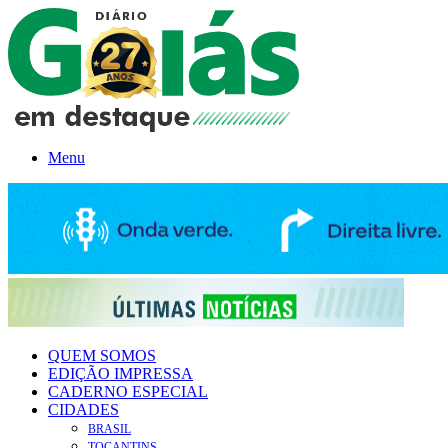
Menu
QUEM SOMOS
EDIÇÃO IMPRESSA
CADERNO ESPECIAL
CIDADES
BRASIL
TOCANTINS