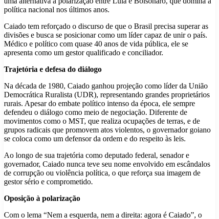
uma alternativa à polarização entre Lula e Bolsonaro, que domina a
política nacional nos últimos anos.
Caiado tem reforçado o discurso de que o Brasil precisa superar as
divisões e busca se posicionar como um líder capaz de unir o país.
Médico e político com quase 40 anos de vida pública, ele se
apresenta como um gestor qualificado e conciliador.
Trajetória e defesa do diálogo
Na década de 1980, Caiado ganhou projeção como líder da União
Democrática Ruralista (UDR), representando grandes proprietários
rurais. Apesar do embate político intenso da época, ele sempre
defendeu o diálogo como meio de negociação. Diferente de
movimentos como o MST, que realiza ocupações de terras, e de
grupos radicais que promovem atos violentos, o governador goiano
se coloca como um defensor da ordem e do respeito às leis.
Ao longo de sua trajetória como deputado federal, senador e
governador, Caiado nunca teve seu nome envolvido em escândalos
de corrupção ou violência política, o que reforça sua imagem de
gestor sério e comprometido.
Oposição à polarização
Com o lema “Nem a esquerda, nem a direita: agora é Caiado”, o