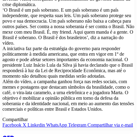
crise diplomática.
‘O Brasil é um país soberano. E um país soberano é um país
independente, que respeita suas leis. Um país soberano protege seu
povo e sua democracia. Um país soberano não baixa a cabeça para
outros países. Ser contra a nossa soberania é ser contra o Brasil. Não
mexe com meu Brasil. É, my friend. Aqui quem manda é a gente. O
Brasil é soberano. O Brasil é dos brasileiros’, diz a narração do
vídeo.
A iniciativa faz parte da estratégia do governo para responder
politicamente à medida americana, que entra em vigor em 1º de
agosto e pode afetar setores importantes da economia nacional. O
presidente Luiz Inácio Lula da Silva já havia declarado que o Brasil
responderá à luz da Lei de Reciprocidade Econômica, mas até o
momento não detalhou quais medidas serão adotadas.
Além do vídeo, a campanha ganhou força nas redes sociais, com
memes e postagens que destacam símbolos da brasilidade, como o
café, o vira-lata caramelo, a urna eletrônica e a jogadora Marta. O
objetivo é mobilizar a opinião pública em torno da defesa da
soberania e da identidade nacional, em meio ao aumento das tensões
comerciais e políticas entre Brasil e Estados Unidos.
Compartilhar
Facebook
X
Linkedin
WhatsApp
Telegram
Compartilhar via e-mail