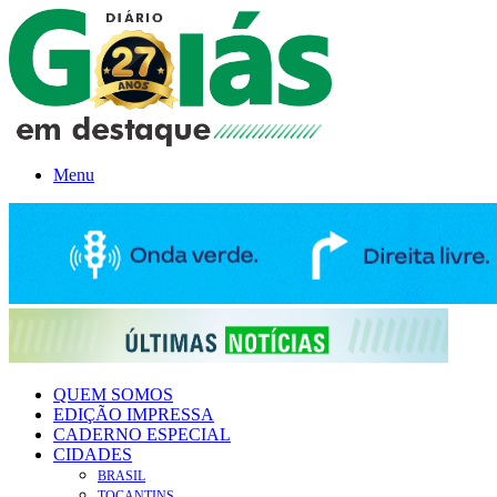
Menu
QUEM SOMOS
EDIÇÃO IMPRESSA
CADERNO ESPECIAL
CIDADES
BRASIL
TOCANTINS