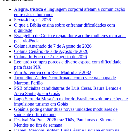
Alegria, tristeza e linguagem corporal afetam a comunicação
entre cães e humanos
Sexta-feira, n° 2036
O que a Bíblia ensina sobre enfrentar dificuldades com
dignidade
Evangelho de Cristo é reparador e acolhe mulheres marcadas
pela violência
Coluna Antenado de 7 de Agosto de 2026
Coluna Cenário de 7 de Agosto de 2026
Coluna In Foco de 7 de agosto de 2026
Leonardo compra porcos e diverte esposa com dificuldade
para fazer PIX
Vini Jr. renova com Real Madrid até 2032
Jacqueline Zaiden é confirmada como vice na chapa de
Marconi Perillo
PSB oficializa candidaturas de Luis Cesar, Isaura Lemos e
Aava Santiago em Goiás
Lago Serra da Mesa é o maior do Brasil em volume de água e
impulsiona turismo em Goiás
Goiânia pode ganhar duas novas unidades modulares de
saúde até o fim do ano
Festival Na Praia 2026 traz Titãs, Paralamas e Simone
Mendes no fim de semana
Daniel, Marconi, Wilder, Luís César e Luciana entram na