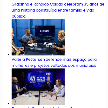
Gracinha e Ronaldo Caiado celebram 35 anos de
uma história construída entre família e vida
pública
Valéria Pettersen defende mais espaço para
mulheres e projetos voltados aos municípios