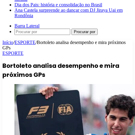
Dia dos Pais: história e consolidação no Brasil
Ana Castela surpreende ao dançar com DJ Jiraya Uai em
Rondônia
Barra Lateral
Procurar por
Início
/
ESPORTE
/
Bortoleto analisa desempenho e mira próximos
GPs
ESPORTE
Bortoleto analisa desempenho e mira
próximos GPs