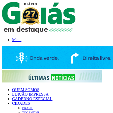
Menu
QUEM SOMOS
EDIÇÃO IMPRESSA
CADERNO ESPECIAL
CIDADES
BRASIL
TOCANTINS