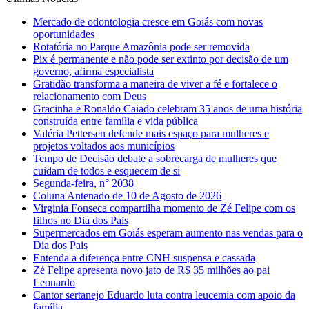
Mercado de odontologia cresce em Goiás com novas
oportunidades
Rotatória no Parque Amazônia pode ser removida
Pix é permanente e não pode ser extinto por decisão de um
governo, afirma especialista
Gratidão transforma a maneira de viver a fé e fortalece o
relacionamento com Deus
Gracinha e Ronaldo Caiado celebram 35 anos de uma história
construída entre família e vida pública
Valéria Pettersen defende mais espaço para mulheres e
projetos voltados aos municípios
Tempo de Decisão debate a sobrecarga de mulheres que
cuidam de todos e esquecem de si
Segunda-feira, n° 2038
Coluna Antenado de 10 de Agosto de 2026
Virginia Fonseca compartilha momento de Zé Felipe com os
filhos no Dia dos Pais
Supermercados em Goiás esperam aumento nas vendas para o
Dia dos Pais
Entenda a diferença entre CNH suspensa e cassada
Zé Felipe apresenta novo jato de R$ 35 milhões ao pai
Leonardo
Cantor sertanejo Eduardo luta contra leucemia com apoio da
família