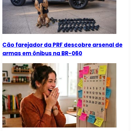
Cão farejador da PRF descobre arsenal de
armas em ônibus na BR-060