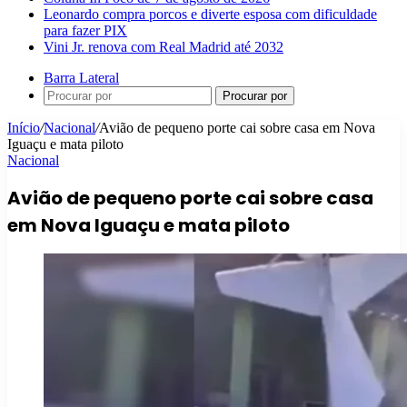
Leonardo compra porcos e diverte esposa com dificuldade
para fazer PIX
Vini Jr. renova com Real Madrid até 2032
Barra Lateral
Procurar por
Início
/
Nacional
/
Avião de pequeno porte cai sobre casa em Nova
Iguaçu e mata piloto
Nacional
Avião de pequeno porte cai sobre casa
em Nova Iguaçu e mata piloto