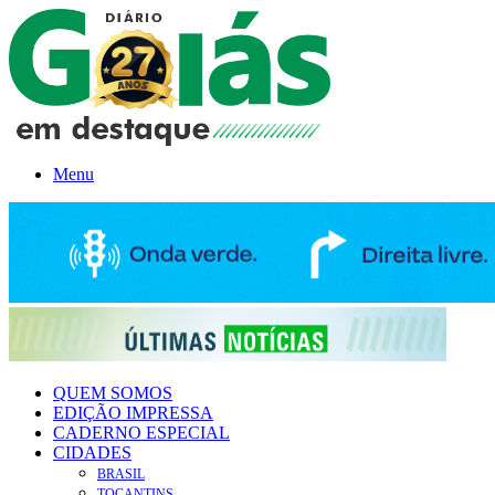
Menu
QUEM SOMOS
EDIÇÃO IMPRESSA
CADERNO ESPECIAL
CIDADES
BRASIL
TOCANTINS