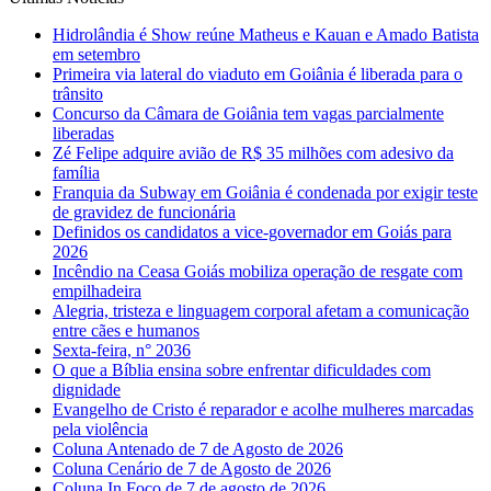
Hidrolândia é Show reúne Matheus e Kauan e Amado Batista
em setembro
Primeira via lateral do viaduto em Goiânia é liberada para o
trânsito
Concurso da Câmara de Goiânia tem vagas parcialmente
liberadas
Zé Felipe adquire avião de R$ 35 milhões com adesivo da
família
Franquia da Subway em Goiânia é condenada por exigir teste
de gravidez de funcionária
Definidos os candidatos a vice-governador em Goiás para
2026
Incêndio na Ceasa Goiás mobiliza operação de resgate com
empilhadeira
Alegria, tristeza e linguagem corporal afetam a comunicação
entre cães e humanos
Sexta-feira, n° 2036
O que a Bíblia ensina sobre enfrentar dificuldades com
dignidade
Evangelho de Cristo é reparador e acolhe mulheres marcadas
pela violência
Coluna Antenado de 7 de Agosto de 2026
Coluna Cenário de 7 de Agosto de 2026
Coluna In Foco de 7 de agosto de 2026