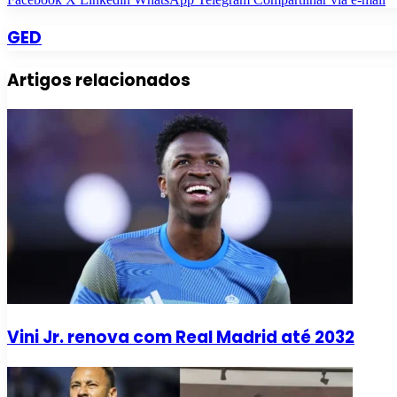
GED
Artigos relacionados
Vini Jr. renova com Real Madrid até 2032