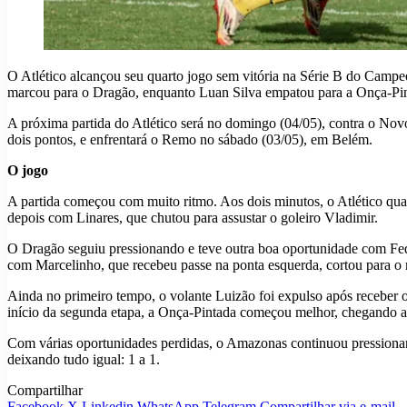
O Atlético alcançou seu quarto jogo sem vitória na Série B do Camp
marcou para o Dragão, enquanto Luan Silva empatou para a Onça-Pint
A próxima partida do Atlético será no domingo (04/05), contra o Novo
dois pontos, e enfrentará o Remo no sábado (03/05), em Belém.
O jogo
A partida começou com muito ritmo. Aos dois minutos, o Atlético qu
depois com Linares, que chutou para assustar o goleiro Vladimir.
O Dragão seguiu pressionando e teve outra boa oportunidade com Feder
com Marcelinho, que recebeu passe na ponta esquerda, cortou para o
Ainda no primeiro tempo, o volante Luizão foi expulso após receber
início da segunda etapa, a Onça-Pintada começou melhor, chegando a
Com várias oportunidades perdidas, o Amazonas continuou pressionand
deixando tudo igual: 1 a 1.
Compartilhar
Facebook
X
Linkedin
WhatsApp
Telegram
Compartilhar via e-mail