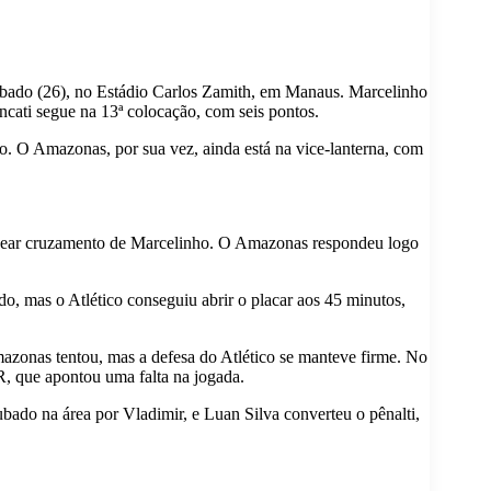
sábado (26), no Estádio Carlos Zamith, em Manaus. Marcelinho
cati segue na 13ª colocação, com seis pontos.
o. O Amazonas, por sua vez, ainda está na vice-lanterna, com
becear cruzamento de Marcelinho. O Amazonas respondeu logo
o, mas o Atlético conseguiu abrir o placar aos 45 minutos,
zonas tentou, mas a defesa do Atlético se manteve firme. No
, que apontou uma falta na jogada.
ado na área por Vladimir, e Luan Silva converteu o pênalti,