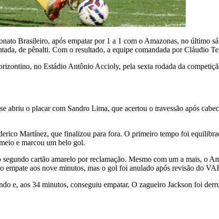
eonato Brasileiro, após empatar por 1 a 1 com o Amazonas, no último 
ada, de pênalti. Com o resultado, a equipe comandada por Cláudio Ten
rizontino, no Estádio Antônio Accioly, pela sexta rodada da competiçã
ase abriu o placar com Sandro Lima, que acertou o travessão após ca
ico Martínez, que finalizou para fora. O primeiro tempo foi equilibrad
 meio e marcou um belo gol.
 o segundo cartão amarelo por reclamação. Mesmo com um a mais, o Ama
o empate aos nove minutos, mas o gol foi anulado após revisão do VAR
o e, aos 34 minutos, conseguiu empatar. O zagueiro Jackson foi derrub