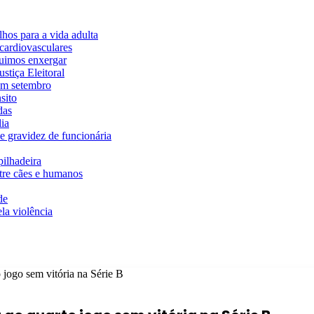
hos para a vida adulta
cardiovasculares
guimos enxergar
stiça Eleitoral
em setembro
sito
das
ia
e gravidez de funcionária
ilhadeira
ntre cães e humanos
de
la violência
jogo sem vitória na Série B