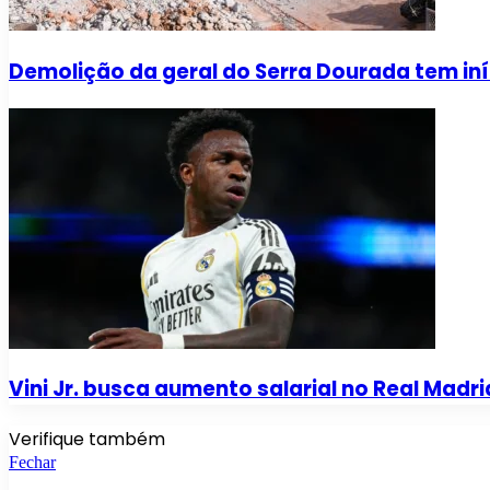
Demolição da geral do Serra Dourada tem iní
Vini Jr. busca aumento salarial no Real Madri
Verifique também
Fechar