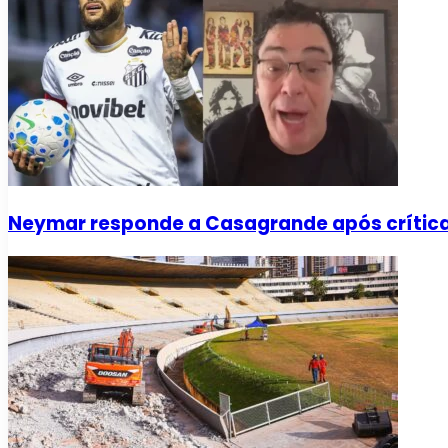
Neymar responde a Casagrande após críti