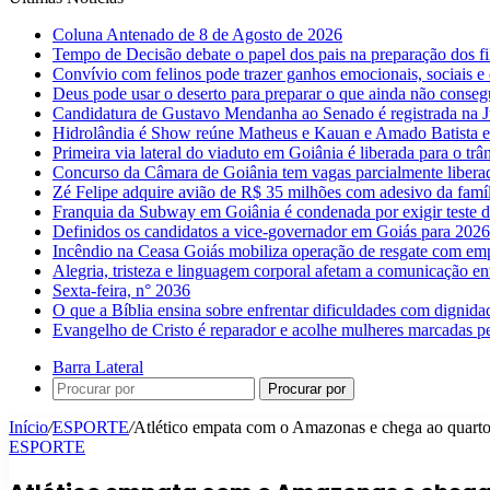
Coluna Antenado de 8 de Agosto de 2026
Tempo de Decisão debate o papel dos pais na preparação dos fil
Convívio com felinos pode trazer ganhos emocionais, sociais e 
Deus pode usar o deserto para preparar o que ainda não conse
Candidatura de Gustavo Mendanha ao Senado é registrada na Ju
Hidrolândia é Show reúne Matheus e Kauan e Amado Batista 
Primeira via lateral do viaduto em Goiânia é liberada para o trân
Concurso da Câmara de Goiânia tem vagas parcialmente libera
Zé Felipe adquire avião de R$ 35 milhões com adesivo da famíl
Franquia da Subway em Goiânia é condenada por exigir teste d
Definidos os candidatos a vice-governador em Goiás para 2026
Incêndio na Ceasa Goiás mobiliza operação de resgate com emp
Alegria, tristeza e linguagem corporal afetam a comunicação e
Sexta-feira, n° 2036
O que a Bíblia ensina sobre enfrentar dificuldades com dignida
Evangelho de Cristo é reparador e acolhe mulheres marcadas pe
Barra Lateral
Procurar por
Início
/
ESPORTE
/
Atlético empata com o Amazonas e chega ao quarto 
ESPORTE