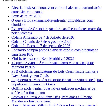
Alegria, tristeza e linguagem corporal afetam a comunicação
entre cães e humanos
Sexta-feira, n° 2036
O que a Bíblia ensina sobre enfrentar dificuldades com
dignidade
Evangelho de Cristo é reparador e acolhe mulheres marcadas
pela violência
Coluna Antenado de 7 de Agosto de 2026
Coluna Cenário de 7 de Agosto de 2026
Coluna In Foco de 7 de agosto de 2026
Leonardo compra porcos e diverte esposa com dificuldade
para fazer PIX
Vini Jr. renova com Real Madrid até 2032
Jacqueline Zaiden é confirmada como vice na chapa de
Marconi Perillo
PSB oficializa candidaturas de Luis Cesar, Isaura Lemos e
Aava Santiago em Goiás
Lago Serra da Mesa é o maior do Brasil em volume de água e
impulsiona turismo em Goiás
Goiânia pode ganhar duas novas unidades modulares de
saúde até o fim do ano
Festival Na Praia 2026 traz Titãs, Paralamas e Simone
Mendes no fim de semana
Daniel, Marconi, Wilder, Luís César e Luciana entram na