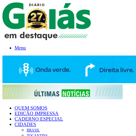
Menu
QUEM SOMOS
EDIÇÃO IMPRESSA
CADERNO ESPECIAL
CIDADES
BRASIL
TOCANTINS