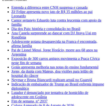
Entenda a diferença entre CNH suspensa e cassada
Zé Felipe apresenta novo jato de R$ 35 milhões ao pai
Leonardo
Cantor sertanejo Eduardo luta contra leucemia com apoio da
família
Dia dos Pais: história e consolidação no Brasil
Ana Castela surpreende ao dançar com DJ Jiraya Uai em
Rondônia
Adolescente goiana desaparecida na França é encontrada,
afirma família
Pai de Lionel Messi, Jorge Horácio, morre aos 68 anos na
Argentina
Exposição de 300 carros antigos movimenta a Praça Cívica
neste fim de semana
Goiás apresenta melhoria nas notas do ensino fundamental
Jorge, da dupla com Mateus, doa violões para leilão de
hospital do câncer
Neymar e Bruna Biancardi realizam arraiá no Guarujá
Indicação de embaixador de Trump ao Brasil enfrenta impasse
diplomático
Lutador é denunciado por tentativa de homicídio de
adolescente em Goiânia
Fim de semana, n° 2037
Coluna Antenado de 8 de Agosto de 2026