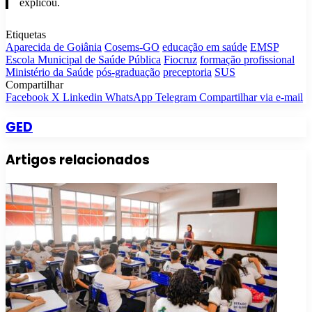
explicou.
Etiquetas
Aparecida de Goiânia
Cosems-GO
educação em saúde
EMSP
Escola Municipal de Saúde Pública
Fiocruz
formação profissional
Ministério da Saúde
pós-graduação
preceptoria
SUS
Compartilhar
Facebook
X
Linkedin
WhatsApp
Telegram
Compartilhar via e-mail
GED
Artigos relacionados