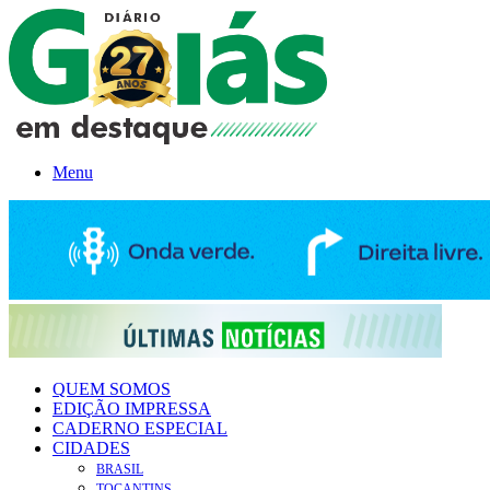
Menu
QUEM SOMOS
EDIÇÃO IMPRESSA
CADERNO ESPECIAL
CIDADES
BRASIL
TOCANTINS