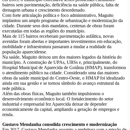
bairros sem pavimentação, deficiência na saúde pública, falta de
drenagem urbana e crescimento desordenado.
Com forte articulação política e foco administrativo, Maguito
implantou um amplo programa de urbanização e modernização da
cidade. Durante seus dois mandatos, centenas de obras foram
executadas em todas as regiões do município.
Mais de 115 bairros receberam pavimentação asfáltica, novas
avenidas foram abertas e importantes investimentos em educação,
mobilidade e infraestrutura passaram a mudar a realidade da
população aparecidense.
Na saúde, Maguito deixou um dos maiores legados da história do
município. A construção de UPAs, UBSs e, principalmente, do
Hospital Municipal de Aparecida de Goiânia (HMAP), transformou
o atendimento público na cidade. Considerado uma das maiores
obras da saúde municipal do Centro-Oeste, o HMAP foi idealizado
ainda em sua gestão e se tornou símbolo do avanço estrutural da
rede pública.
Além das obras físicas, Maguito também impulsionou o
desenvolvimento econômico local. O fortalecimento do setor
industrial e empresarial fez Aparecida deixar de depender
economicamente da capital, ampliando a geração de empregos e
renda.
Gustavo Mendanha consolida crescimento e modernização
Em 2017, Gustavo Mendanha assumiu a prefeitura com a missão de