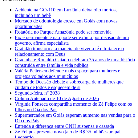
Acidente na GO-110 em Luziânia deixa oito mortos,
incluindo um bebê
Mercado de odontologia cresce em Goiás com novas
oportunidades
Rotatória no Parque Amazônia pode ser removida
Pix é permanente e não pode ser extinto por decisão de um
governo, afirma especialista
Gratidão transforma a maneira de viver a fé e fortalece o
relacionamento com Deus
Gracinha e Ronaldo Caiado celebram 35 anos de uma história
construída entre família e vida pública
Valéria Pettersen defende mais espaço para mulheres e
projetos voltados aos municípios
Tempo de Decisão debate a sobrecarga de mulheres que
cuidam de todos e esquecem de si
Segunda-feira, n° 2038
Coluna Antenado de 10 de Agosto de 2026
Virginia Fonseca compartilha momento de Zé Felipe com os
filhos no Dia dos Pais
Supermercados em Goiás esperam aumento nas vendas para o
Dia dos Pais
Entenda a diferença entre CNH suspensa e cassada
Zé Felipe apresenta novo jato de R$ 35 milhões ao pai
Leonardo