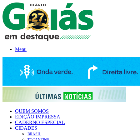
Menu
QUEM SOMOS
EDIÇÃO IMPRESSA
CADERNO ESPECIAL
CIDADES
BRASIL
TOCANTINS