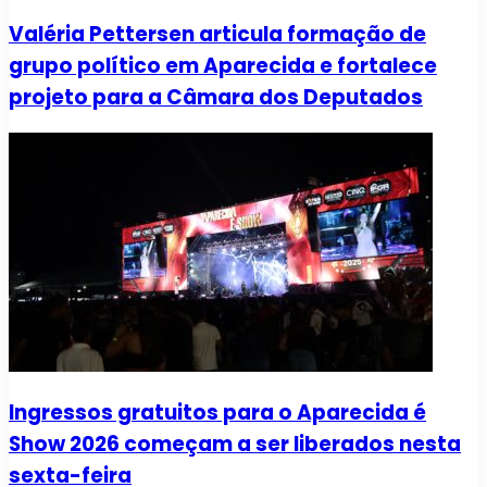
Valéria Pettersen articula formação de
grupo político em Aparecida e fortalece
projeto para a Câmara dos Deputados
Ingressos gratuitos para o Aparecida é
Show 2026 começam a ser liberados nesta
sexta-feira