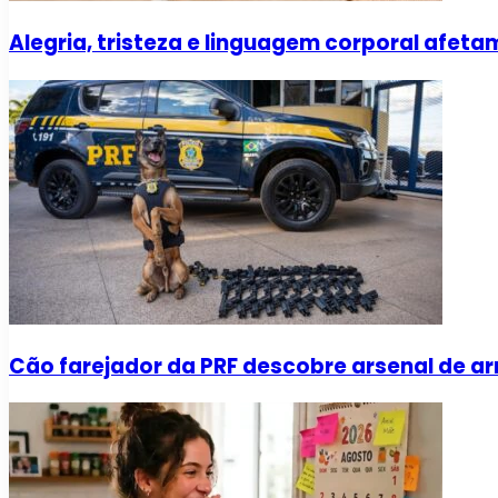
Alegria, tristeza e linguagem corporal afe
Cão farejador da PRF descobre arsenal de a