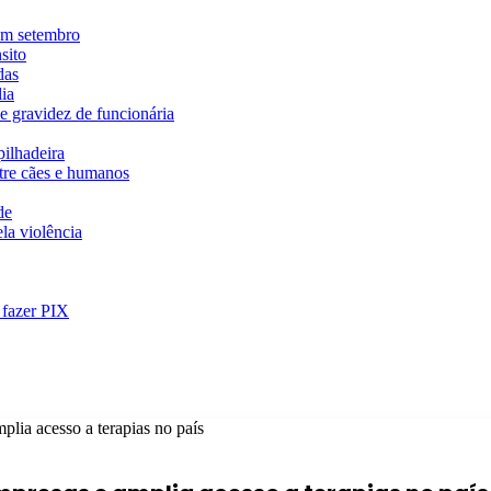
em setembro
sito
das
ia
e gravidez de funcionária
ilhadeira
ntre cães e humanos
de
la violência
 fazer PIX
plia acesso a terapias no país