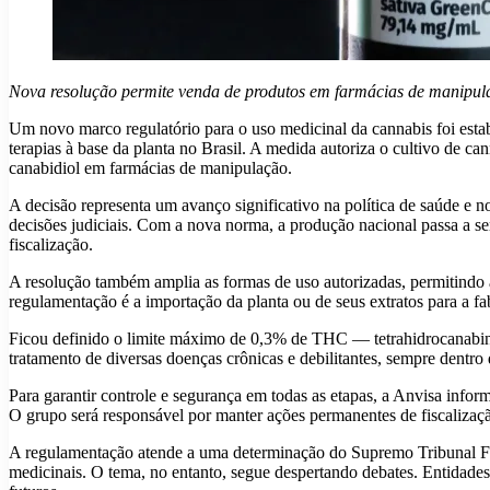
Nova resolução permite venda de produtos em farmácias de manipula
Um novo marco regulatório para o uso medicinal da cannabis foi estab
terapias à base da planta no Brasil. A medida autoriza o cultivo de can
canabidiol em farmácias de manipulação.
A decisão representa um avanço significativo na política de saúde e n
decisões judiciais. Com a nova norma, a produção nacional passa a s
fiscalização.
A resolução também amplia as formas de uso autorizadas, permitindo a
regulamentação é a importação da planta ou de seus extratos para a fa
Ficou definido o limite máximo de 0,3% de THC — tetrahidrocanabinol
tratamento de diversas doenças crônicas e debilitantes, sempre dentro 
Para garantir controle e segurança em todas as etapas, a Anvisa infor
O grupo será responsável por manter ações permanentes de fiscalizaçã
A regulamentação atende a uma determinação do Supremo Tribunal Fede
medicinais. O tema, no entanto, segue despertando debates. Entidade