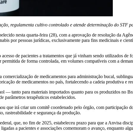
ção, regulamenta cultivo controlado e atende determinação do STF p
elecido nesta quarta-feira (28), com a aprovação de resolução da Agênc
nabis por pessoas jurídicas, exclusivamente para fins medicinais e cient
o acesso de pacientes a tratamentos que já vinham sendo utilizados de f
er permitida de forma controlada, em volumes compatíveis com a deman
 comercialização de medicamentos para administração bucal, sublingual
bricação de medicamentos no país, fortalecendo a cadeia produtiva e re
 — tanto para materiais importados quanto para os produzidos no Bras
de parâmetros terapêuticos estabelecidos.
mou que irá criar um comitê coordenado pelo órgão, com participação dos
o, rastreabilidade e segurança da produção.
ral, que, no fim de 2025, estabeleceu prazo para que a Anvisa discip
s ligadas a pacientes e associações comemoram o avanço, enquanto algun