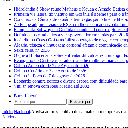
Hidrolândia é Show reúne Matheus e Kauan e Amado Batista 
Primeira via lateral do viaduto em Goiânia é liberada para o trân
Concurso da Câmara de Goiânia tem vagas parcialmente libera
Zé Felipe adquire avião de R$ 35 milhões com adesivo da famíl
Franquia da Subway em Goiânia é condenada por exigir teste d
Definidos os candidatos a vice-governador em Goiás para 2026
Incêndio na Ceasa Goiás mobiliza operação de resgate com emp
Alegria, tristeza e linguagem corporal afetam a comunicação e
Sexta-feira, n° 2036
O que a Bíblia ensina sobre enfrentar dificuldades com dignida
Evangelho de Cristo é reparador e acolhe mulheres marcadas pe
Coluna Antenado de 7 de Agosto de 2026
Coluna Cenário de 7 de Agosto de 2026
Coluna In Foco de 7 de agosto de 2026
Leonardo compra porcos e diverte esposa com dificuldade para
Vini Jr. renova com Real Madrid até 2032
Barra Lateral
Procurar por
Início
/
Nacional
/
Anvisa autoriza cultivo de cannabis por empresas e am
Nacional