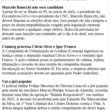
Marcelo Baiocchi não será candidato
Apesar de ter se filiado ao PL no início de abril, o presidente da
Fecomércio-GO e vice-presidente da CNC, Marcelo Baiocchi, não
deverá disputar as eleições deste ano. Isso porque ele não cumpriu o
prazo de desincompatibilização exigido pela legislação eleitoral.
Para concorrer a qualquer cargo eletivo, Baiocchi precisaria ter
deixado suas funções nas entidades até o dia 4 de abril, seis meses
antes do pleito.
Comurg processa Clécio Alves e Igor Franco
A Companhia de Urbanização de Goiânia (Comurg) ingressou na
Justiça contra o deputado estadual Clécio Alves e o vereador Igor
Franco. A ação criminal acusa os parlamentares de calúnia, injúria,
difamação e invasão de área restrita da companhia durante
fiscalização no Aterro Sanitário II. Em nota, a empresa afirmou que
eventuais acusações devem ser apuradas pelo Poder Judiciário.
Vai a júri popular
O policial militar Fellipe Mecenas de Oliveira Lima irá a júri popular
pela morte do mecânico Marcus Phelipe Souza de Almeida, ocorrida
durante uma blitz da operação “Balada Responsável”, em outubro
de 2023. A decisão foi proferida pelo juiz Eduardo Pio Mascarenhas
da Silva, da 1ª Vara Criminal dos Crimes Dolosos contra a Vida. A
defesa alegou legítima defesa e estrito cumprimento do dever legal,