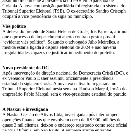
assumiu oficialmente a presidência do PSB em Aparecida de
Goiânia. A nova composição partidária foi registrada no sistema do
Tribunal Superior Eleitoral (TSE). O ex-secretário Sandro Cristoph
ocupará a vice-presidência da sigla no município.
Viés político
A defesa do prefeito de Santa Helena de Goiás, Iris Parreira, afirmou
que o processo de impeachment aberto contra o gestor possui
“evidente viés político”. Segundo o advogado Júlio Meirelles, a
medida estaria ligada à disputa eleitoral de 2024 e não haveria
irregularidades capazes de justificar impedimento do prefeito.
Novo presidente do DC
Após intervenção da direção nacional do Democracia Cristã (DC), o
ex-vereador Paulo Daher assumiu oficialmente a presidência
estadual da sigla em Goiás. A nova executiva foi registrada no
Tribunal Superior Eleitoral nesta semana. Hudson Marçal, irmão do
empresário Pablo Marçal, será o vice-presidente estadual do partido.
A Naskar é investigada
A Naskar Gestão de Ativos Ltda, investigada após interromper
operações financeiras que envolvem cerca de R$ 900 milhões de
quase 3 mil clientes, deixou o endereço registrado como sede oficial
na Vila Olímpia, em São Paulo. A empresa afirma enfrentar