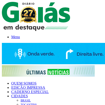
Menu
QUEM SOMOS
EDIÇÃO IMPRESSA
CADERNO ESPECIAL
CIDADES
BRASIL
TOCANTINS