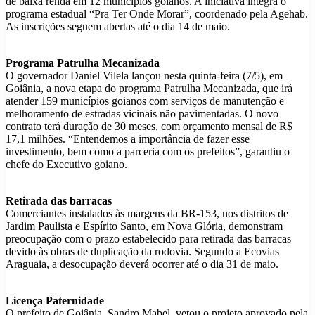
de baixa renda em 12 municípios goianos. A iniciativa integra o
programa estadual “Pra Ter Onde Morar”, coordenado pela Agehab.
As inscrições seguem abertas até o dia 14 de maio.
Programa Patrulha Mecanizada
O governador Daniel Vilela lançou nesta quinta-feira (7/5), em
Goiânia, a nova etapa do programa Patrulha Mecanizada, que irá
atender 159 municípios goianos com serviços de manutenção e
melhoramento de estradas vicinais não pavimentadas. O novo
contrato terá duração de 30 meses, com orçamento mensal de R$
17,1 milhões. “Entendemos a importância de fazer esse
investimento, bem como a parceria com os prefeitos”, garantiu o
chefe do Executivo goiano.
Retirada das barracas
Comerciantes instalados às margens da BR-153, nos distritos de
Jardim Paulista e Espírito Santo, em Nova Glória, demonstram
preocupação com o prazo estabelecido para retirada das barracas
devido às obras de duplicação da rodovia. Segundo a Ecovias
Araguaia, a desocupação deverá ocorrer até o dia 31 de maio.
Licença Paternidade
O prefeito de Goiânia, Sandro Mabel, vetou o projeto aprovado pela