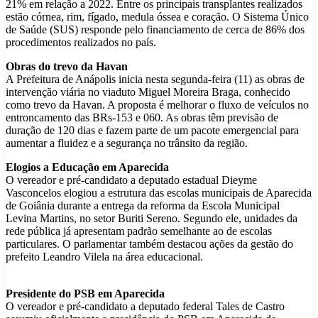
21% em relação a 2022. Entre os principais transplantes realizados
estão córnea, rim, fígado, medula óssea e coração. O Sistema Único
de Saúde (SUS) responde pelo financiamento de cerca de 86% dos
procedimentos realizados no país.
Obras do trevo da Havan
A Prefeitura de Anápolis inicia nesta segunda-feira (11) as obras de
intervenção viária no viaduto Miguel Moreira Braga, conhecido
como trevo da Havan. A proposta é melhorar o fluxo de veículos no
entroncamento das BRs-153 e 060. As obras têm previsão de
duração de 120 dias e fazem parte de um pacote emergencial para
aumentar a fluidez e a segurança no trânsito da região.
Elogios a Educação em Aparecida
O vereador e pré-candidato a deputado estadual Dieyme
Vasconcelos elogiou a estrutura das escolas municipais de Aparecida
de Goiânia durante a entrega da reforma da Escola Municipal
Levina Martins, no setor Buriti Sereno. Segundo ele, unidades da
rede pública já apresentam padrão semelhante ao de escolas
particulares. O parlamentar também destacou ações da gestão do
prefeito Leandro Vilela na área educacional.
Presidente do PSB em Aparecida
O vereador e pré-candidato a deputado federal Tales de Castro