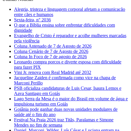
Alegria, tristeza e linguagem corporal afetam a comunicação
entre cães e humanos
Sexta-feira, n° 2036
O que a Bíblia ensina sobre enfrentar dificuldades com
dignidade
Evangelho de Cristo é reparador e acolhe mulheres marcadas
pela violência
Coluna Antenado de 7 de Agosto de 2026
Coluna Cenário de 7 de Agosto de 2026
Coluna In Foco de 7 de agosto de 2026
Leonardo compra porcos e diverte esposa com dificuldade
para fazer PIX
Vini Jr. renova com Real Madrid até 2032
Jacqueline Zaiden é confirmada como vice na chapa de
Marconi Perillo
PSB oficializa candidaturas de Luis Cesar, Isaura Lemos e
Aava Santiago em Goiás
Lago Serra da Mesa é o maior do Brasil em volume de água e
impulsiona turismo em Goiás
Goiânia pode ganhar duas novas unidades modulares de
saúde até o fim do ano
Festival Na Praia 2026 traz Titãs, Paralamas e Simone
Mendes no fim de semana
Daniel, Marconi, Wilder, Luís César e Luciana entram na