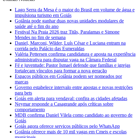
Lago Serra da Mesa é o maior do Brasil em volume de água e
impulsiona turismo em Goiás
Goiânia pode ganhar duas novas unidades modulares de
saúde até o fim do ano
Festival Na Praia 2026 traz Titãs, Paralamas e Simone
Mendes no fim de semana
Daniel, Marconi, Wilder, Luís César e Luciana entram na
corrida pelo Palácio das Esmeraldas
Valéria Pettersen confirma candidatura e aposta na experiência
administrativa para disputar vaga na Câmara Federal
Fé e juventude: Pastor Ismael defende que famílias e igrejas
fortaleçam vínculos para formar a nova geração
Espaços públicos em Goiânia podem ser nomeados por
marcas
Governo estabelece intervalo entre apostas e novas restrições
para bets
Goiás em alerta para vendaval: confira as cidades afetadas
Neymar responde a Casagrande após críticas sobre
comportamento
MDB confirma Daniel Vilela como candidato ao governo de
Goiás
Goiás agora oferece serviços públicos pelo WhatsApp
Goiânia oferece mais de 10 mil vagas em Cmeis e escolas
municipais