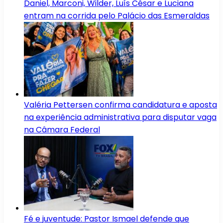
Daniel, Marconi, Wilder, Luís César e Luciana
entram na corrida pelo Palácio das Esmeraldas
Valéria Pettersen confirma candidatura e aposta
na experiência administrativa para disputar vaga
na Câmara Federal
Fé e juventude: Pastor Ismael defende que