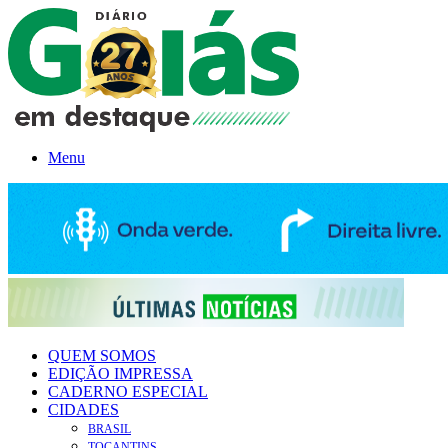
Menu
QUEM SOMOS
EDIÇÃO IMPRESSA
CADERNO ESPECIAL
CIDADES
BRASIL
TOCANTINS