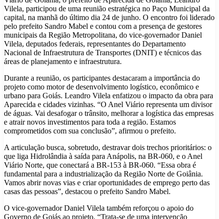
Vilela, participou de uma reunião estratégica no Paço Municipal da
capital, na manhã do último dia 24 de junho. O encontro foi liderado
pelo prefeito Sandro Mabel e contou com a presença de gestores
municipais da Região Metropolitana, do vice-governador Daniel
Vilela, deputados federais, representantes do Departamento
Nacional de Infraestrutura de Transportes (DNIT) e técnicos das
áreas de planejamento e infraestrutura.
Durante a reunião, os participantes destacaram a importância do
projeto como motor de desenvolvimento logístico, econômico e
urbano para Goiás. Leandro Vilela enfatizou o impacto da obra para
Aparecida e cidades vizinhas. “O Anel Viário representa um divisor
de águas. Vai desafogar o trânsito, melhorar a logística das empresas
e atrair novos investimentos para toda a região. Estamos
comprometidos com sua conclusão”, afirmou o prefeito.
A articulação busca, sobretudo, destravar dois trechos prioritários: o
que liga Hidrolândia à saída para Anápolis, na BR-060, e o Anel
Viário Norte, que conectará a BR-153 à BR-060. “Essa obra é
fundamental para a industrialização da Região Norte de Goiânia.
Vamos abrir novas vias e criar oportunidades de emprego perto das
casas das pessoas”, destacou o prefeito Sandro Mabel.
O vice-governador Daniel Vilela também reforçou o apoio do
Governo de Goiás ao projeto. “Trata-se de uma intervenção