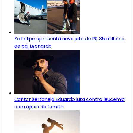
Zé Felipe apresenta novo jato de R$ 35 milhões
ao pai Leonardo
Cantor sertanejo Eduardo luta contra leucemia
com apoio da família