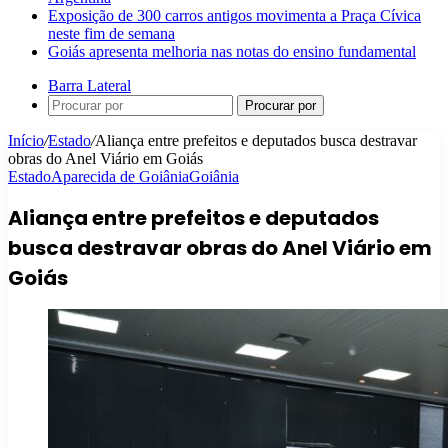
Exposição de 300 carros antigos movimenta a Praça Cívica
neste fim de semana
Goiás apresenta melhoria nas notas do ensino fundamental
Barra Lateral
Procurar por
Início
/
Estado
/
Aliança entre prefeitos e deputados busca destravar
obras do Anel Viário em Goiás
Estado
Aparecida de Goiânia
Goiânia
Aliança entre prefeitos e deputados
busca destravar obras do Anel Viário em
Goiás