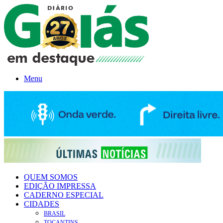
Menu
QUEM SOMOS
EDIÇÃO IMPRESSA
CADERNO ESPECIAL
CIDADES
BRASIL
TOCANTINS