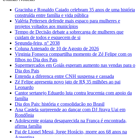
Gracinha e Ronaldo Caiado celebram 35 anos de uma história
construída entre família e vida pública
Valéria Pettersen defende mais espaço para mulheres e
projetos voltados aos municípios
Tempo de Decisão debate a sobrecarga de mulheres que
cuidam de todos e esquecem de si
Segunda-feira, n° 2038
Coluna Antenado de 10 de Agosto de 2026
Virginia Fonseca compartilha momento de Zé Felipe com os
filhos no Dia dos Pais
Supermercados em Goiás esperam aumento nas vendas para o
Dia dos Pais
Entenda a diferença entre CNH suspensa e cassada
Zé Felipe apresenta novo jato de R$ 35 milhões ao pai
Leonardo
Cantor sertanejo Eduardo luta contra leucemia com apoio da
família
Dia dos Pais: história e consolidação no Brasil
Ana Castela surpreende ao dançar com DJ Jiraya Uai em
Rondônia
Adolescente goiana desaparecida na França é encontrada,
afirma família
Pai de Lionel Messi, Jorge Horácio, morre aos 68 anos na
Argentina