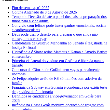
Fim de semana, n° 2037
Coluna Antenado de 8 de Agosto de 2026
Tempo de Decisão debate o papel dos pais na preparação dos
filhos para a vida adulta
Convívio com felinos pode trazer ganhos emocionais, sociais
e cardiovasculares
Deus pode usar o deserto para preparar o que ainda não
conseguimos enxergar
Candidatura de Gustavo Mendanha ao Senado é registrada na
Justiça Eleitoral
Hidrolândia é Show reúne Matheus e Kauan e Amado Batista
em setembro
Primeira via lateral do viaduto em Goiânia é liberada para o
trânsito
Concurso da Câmara de Goiânia tem vagas parcialmente
liberadas
Zé Felipe adquire avião de R$ 35 milhões com adesivo da
família
Franquia da Subway em Goiânia é condenada por exigir teste
de gravidez de funcionária
Definidos os candidatos a vice-governador em Goiás para
2026
Incêndio na Ceasa Goiás mobiliza operação de resgate com
empilhadeira