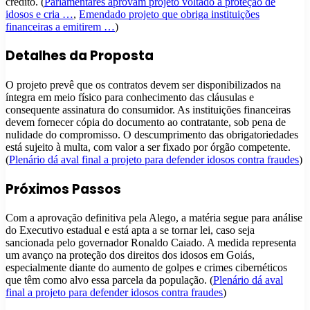
crédito. (
Parlamentares aprovam projeto voltado à proteção de
idosos e cria …
,
Emendado projeto que obriga instituições
financeiras a emitirem …
)
Detalhes da Proposta
O projeto prevê que os contratos devem ser disponibilizados na
íntegra em meio físico para conhecimento das cláusulas e
consequente assinatura do consumidor. As instituições financeiras
devem fornecer cópia do documento ao contratante, sob pena de
nulidade do compromisso. O descumprimento das obrigatoriedades
está sujeito à multa, com valor a ser fixado por órgão competente.
(
Plenário dá aval final a projeto para defender idosos contra fraudes
)
Próximos Passos
Com a aprovação definitiva pela Alego, a matéria segue para análise
do Executivo estadual e está apta a se tornar lei, caso seja
sancionada pelo governador Ronaldo Caiado. A medida representa
um avanço na proteção dos direitos dos idosos em Goiás,
especialmente diante do aumento de golpes e crimes cibernéticos
que têm como alvo essa parcela da população. (
Plenário dá aval
final a projeto para defender idosos contra fraudes
)