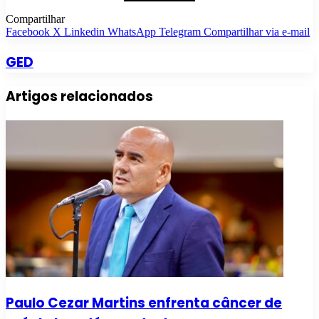
Compartilhar
Facebook
X
Linkedin
WhatsApp
Telegram
Compartilhar via e-mail
GED
Artigos relacionados
Paulo Cezar Martins enfrenta câncer de