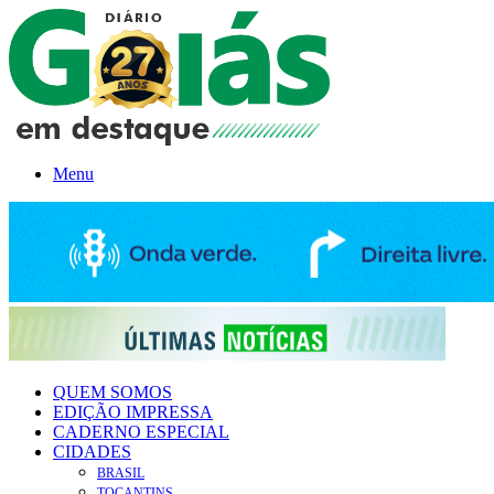
Menu
QUEM SOMOS
EDIÇÃO IMPRESSA
CADERNO ESPECIAL
CIDADES
BRASIL
TOCANTINS