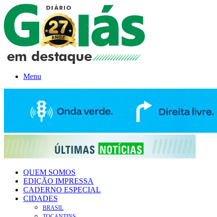
Menu
QUEM SOMOS
EDIÇÃO IMPRESSA
CADERNO ESPECIAL
CIDADES
BRASIL
TOCANTINS