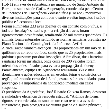
H5N1) em aves de subsistência no município de Santo Antônio da
Barra, no sudoeste de Goiás. A operação, coordenada pelo Centro
de Operações de Emergência Zoossanitária (Coezoo), mobilizou
diversas instituições para controlar o surto e evitar impactos à saúde
pública e à economia local.
Foram eliminadas 233 aves doentes ou em contato com o vírus, e
todas as instalações usadas para a criação das aves foram
rigorosamente desinfetadas, totalizando 22 mil metros quadrados. Os
animais foram enterrados seguindo as normas sanitárias previstas no
Plano Nacional de Contingência da Influenza Aviária.
A fiscalização também alcançou 194 propriedades em um raio de 10
quilômetros ao redor do foco, sendo que as 25 propriedades mais
próximas passaram por duas inspeções. Além disso, duas barreiras
sanitárias foram instaladas, onde cerca de 200 veículos foram
orientados e desinfetados para evitar a propagação da doença.
Paralelamente, equipes da Agrodefesa realizaram 350 visitas
domiciliares e ações educativas em escolas, feiras e comércios da
região, informando cerca de 1,3 mil pessoas sobre os cuidados para
prevenção e a importância da notificação imediata em casos
suspeitos.
O presidente da Agrodefesa, José Ricardo Caixeta Ramos, destacou
a agilidade e eficiência da resposta estadual. “Agimos de forma
rigorosa e coordenada, mesmo em um caso restrito a aves de
subsistência, para proteger a avicultura goiana e a saúde pública”,