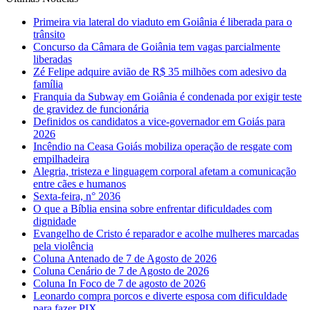
Primeira via lateral do viaduto em Goiânia é liberada para o
trânsito
Concurso da Câmara de Goiânia tem vagas parcialmente
liberadas
Zé Felipe adquire avião de R$ 35 milhões com adesivo da
família
Franquia da Subway em Goiânia é condenada por exigir teste
de gravidez de funcionária
Definidos os candidatos a vice-governador em Goiás para
2026
Incêndio na Ceasa Goiás mobiliza operação de resgate com
empilhadeira
Alegria, tristeza e linguagem corporal afetam a comunicação
entre cães e humanos
Sexta-feira, n° 2036
O que a Bíblia ensina sobre enfrentar dificuldades com
dignidade
Evangelho de Cristo é reparador e acolhe mulheres marcadas
pela violência
Coluna Antenado de 7 de Agosto de 2026
Coluna Cenário de 7 de Agosto de 2026
Coluna In Foco de 7 de agosto de 2026
Leonardo compra porcos e diverte esposa com dificuldade
para fazer PIX