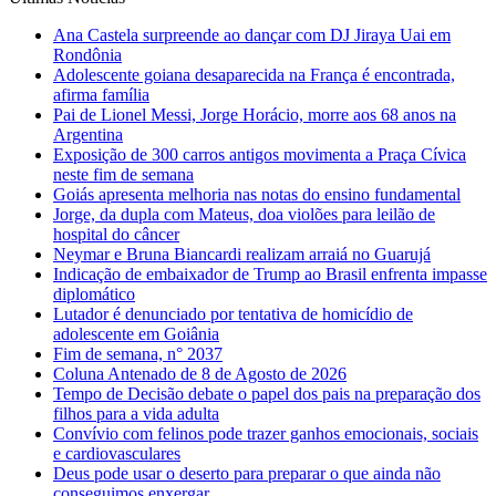
Ana Castela surpreende ao dançar com DJ Jiraya Uai em
Rondônia
Adolescente goiana desaparecida na França é encontrada,
afirma família
Pai de Lionel Messi, Jorge Horácio, morre aos 68 anos na
Argentina
Exposição de 300 carros antigos movimenta a Praça Cívica
neste fim de semana
Goiás apresenta melhoria nas notas do ensino fundamental
Jorge, da dupla com Mateus, doa violões para leilão de
hospital do câncer
Neymar e Bruna Biancardi realizam arraiá no Guarujá
Indicação de embaixador de Trump ao Brasil enfrenta impasse
diplomático
Lutador é denunciado por tentativa de homicídio de
adolescente em Goiânia
Fim de semana, n° 2037
Coluna Antenado de 8 de Agosto de 2026
Tempo de Decisão debate o papel dos pais na preparação dos
filhos para a vida adulta
Convívio com felinos pode trazer ganhos emocionais, sociais
e cardiovasculares
Deus pode usar o deserto para preparar o que ainda não
conseguimos enxergar