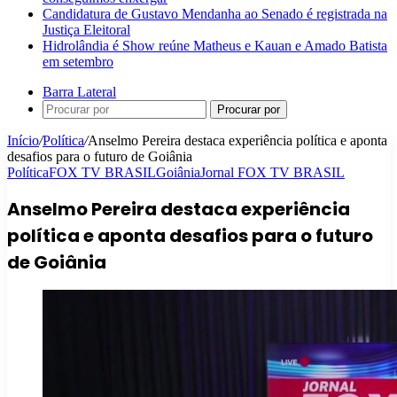
Candidatura de Gustavo Mendanha ao Senado é registrada na
Justiça Eleitoral
Hidrolândia é Show reúne Matheus e Kauan e Amado Batista
em setembro
Barra Lateral
Procurar por
Início
/
Política
/
Anselmo Pereira destaca experiência política e aponta
desafios para o futuro de Goiânia
Política
FOX TV BRASIL
Goiânia
Jornal FOX TV BRASIL
Anselmo Pereira destaca experiência
política e aponta desafios para o futuro
de Goiânia