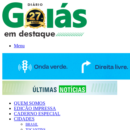
Menu
QUEM SOMOS
EDIÇÃO IMPRESSA
CADERNO ESPECIAL
CIDADES
BRASIL
TOCANTINS